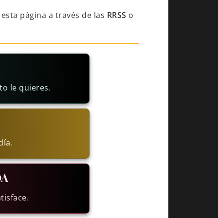
esta página a través de las
RRSS
o
o le quieres.
día.
DA
tisface.