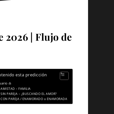
e 2026 | Flujo de
tenido esta predicción
uario ♎
AMISTAD – FAMILIA
SIN PAREJA – ¿BUSCANDO EL AMOR?
CON PAREJA / ENAMORADO o ENAMORADA