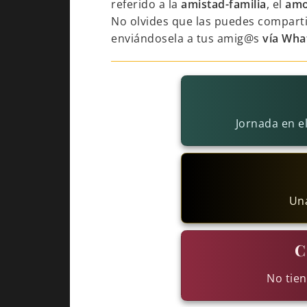
referido a la
amistad-familia
, el
amo
No olvides que las puedes comparti
enviándosela a tus amig@s
vía Wha
Jornada en e
Una
C
No tien