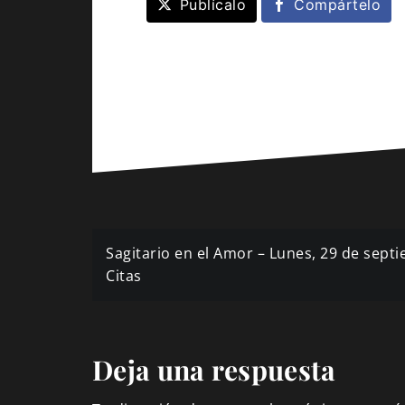
Publícalo
Compártelo
Navegación
Sagitario en el Amor – Lunes, 29 de sept
de
Citas
entradas
Deja una respuesta