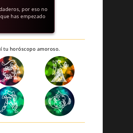
rdaderos, por eso no
la que has empezado
uí tu horóscopo amoroso.