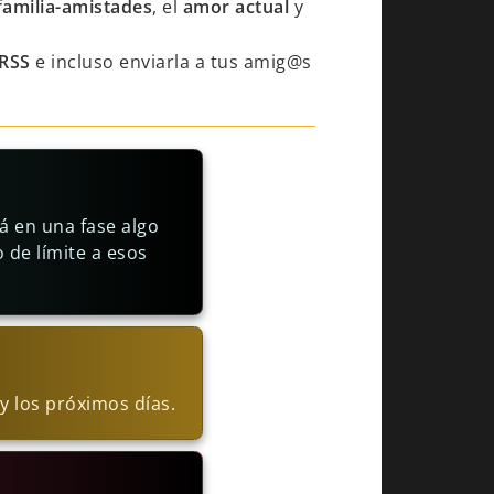
familia-amistades
, el
amor actual
y
RSS
e incluso enviarla a tus amig@s
 en una fase algo
 de límite a esos
y los próximos días.