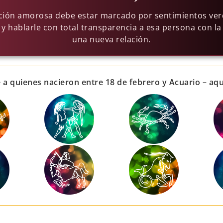
lación amorosa debe estar marcado por sentimientos ve
y hablarle con total transparencia a esa persona con 
una nueva relación.
 a quienes nacieron entre 18 de febrero y Acuario – aq