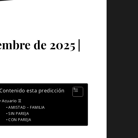
embre de 2025 |
Contenido esta predicción
Acuario ♊
AMISTAD – FAMILIA
SIN PAREJA
CON PAREJA