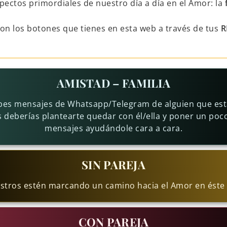
pectos primordiales de nuestro día a día en el Amor: la
con los botones que tienes en esta web a través de tus
R
AMISTAD – FAMILIA
bes mensajes de Whatsapp/Telegram de alguien que está
s deberías plantearte quedar con él/ella y poner un poco
mensajes ayudándole cara a cara.
SIN PAREJA
stros estén marcando un camino hacia el Amor en éste 
CON PAREJA