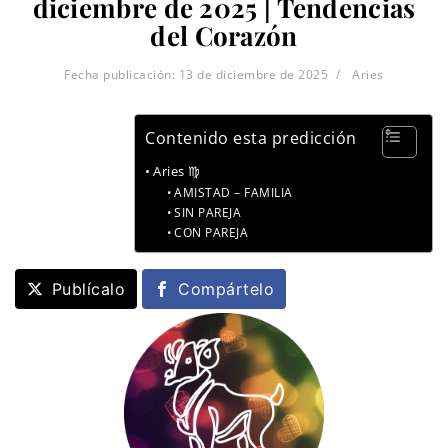
diciembre de 2025 | Tendencias
del Corazón
Fecha publicación:
13 de diciembre de 2025
Aries
Contenido esta predicción
Aries ♍
AMISTAD – FAMILIA
SIN PAREJA
CON PAREJA
Publícalo
Compártelo