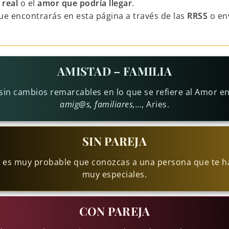
 real
o el
amor que podría llegar
.
ue encontrarás en esta página a través de las
RRSS
o en
AMISTAD – FAMILIA
 sin cambios remarcables en lo que se refiere al Amor en
amig@s, familiares,…
, Aries.
SIN PAREJA
a, es muy probable que conozcas a una persona que te 
muy especiales.
CON PAREJA