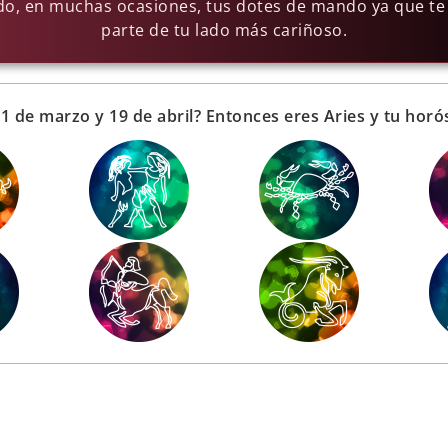
do, en muchas ocasiones, tus dotes de mando ya que te
parte de tu lado más cariñoso.
21 de marzo y 19 de abril? Entonces eres Aries y tu horó