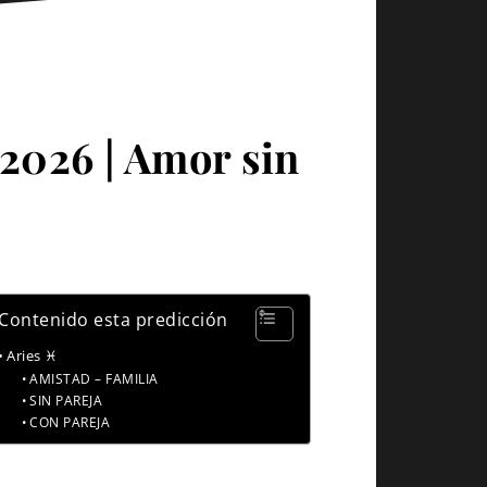
 2026 | Amor sin
Contenido esta predicción
Aries ♓
AMISTAD – FAMILIA
SIN PAREJA
CON PAREJA