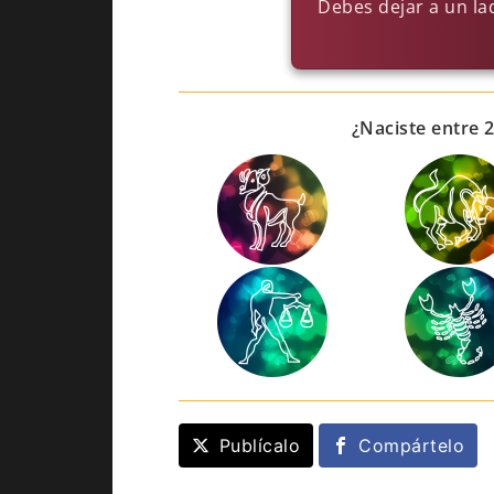
Debes dejar a un la
¿Naciste entre 
Publícalo
Compártelo