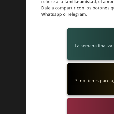
refiere a la
familia-amistad
, el
amor
Dale a compartir con los botones q
Whatsapp o Telegram
.
La semana finaliza
Si no tienes parej