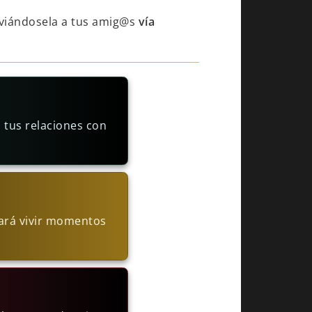
viándosela a tus amig@s
vía
 tus relaciones con
hará vivir momentos