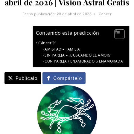
abril de 2026 | Visión Astral Gratis
Fecha publicación:
20 de abril de 2026
Cancer
Contenido esta predicción
Cáncer ♓
AMISTAD – FAMILIA
SIN PAREJA – ¿BUSCANDO EL AMOR?
CON PAREJA / ENAMORADO o ENAMORADA
Publícalo
Compártelo