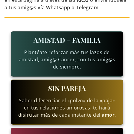
en esta página a través de las
RRSS
o enviándosela
a tus amig@s
vía Whatsapp o Telegram
.
AMISTAD – FAMILIA
Plantéate reforzar más tus lazos de
amistad, amig@ Cáncer, con tus amig@s
de siempre.
SIN PAREJA
Saber diferenciar el «polvo» de la «paja»
en tus relaciones amorosas, te hará
disfrutar más de cada instante del
amor
.