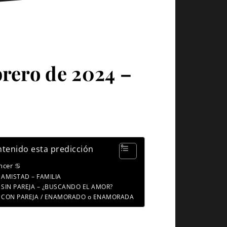
brero de 2024 –
tenido esta predicción
ncer ♋
AMISTAD – FAMILIA
SIN PAREJA – ¿BUSCANDO EL AMOR?
CON PAREJA / ENAMORADO o ENAMORADA