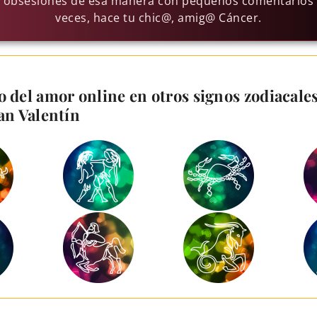
 obsesiones de esa manera con pequeños comentarios s
veces, hace tu chic@, amig@ Cáncer.
 del amor online en otros signos zodiacales 
an Valentín