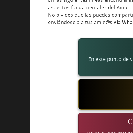
En las siguientes líneas encontrará
aspectos fundamentales del Amor: 
No olvides que las puedes comparti
enviándosela a tus amig@s
vía Wha
En este punto de v
C