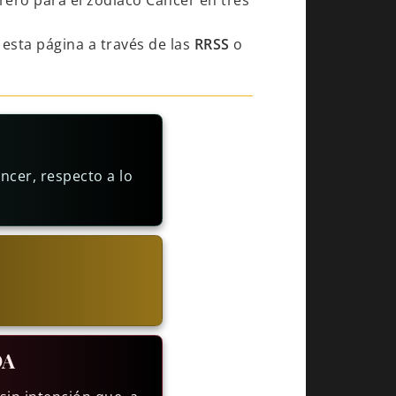
rero para el zodiaco Cáncer en tres
esta página a través de las
RRSS
o
ncer, respecto a lo
DA