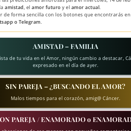
s las predicciones amorosas para el miércoles, 14 de feb
la
amistad
, el
amor futuro
y el
amor actual
.
r de forma sencilla con los botones que encontrarás en 
tsapp o Telegram
.
AMISTAD – FAMILIA
ista de tu vida en el Amor, ningún cambio a destacar, Cá
expresado en el día de ayer.
SIN PAREJA – ¿BUSCANDO EL AMOR?
Malos tiempos para el corazón, amig@ Cáncer.
ON PAREJA / ENAMORADO o ENAMORA