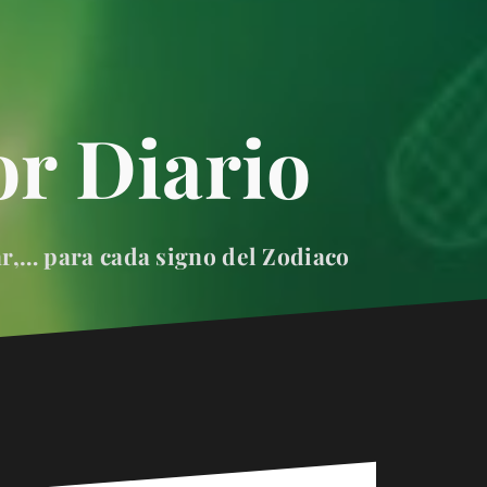
r Diario
ar,… para cada signo del Zodiaco