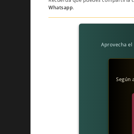
Recuerda que puedes compartirla 
Whatsapp
.
Aprovecha el 
Según a