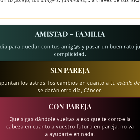
con
tu pareja, tus amig@s, familiares,…
a través de tus
RRS
AMISTAD – FAMILIA
día para quedar con tus amig@s y pasar un buen rato j
complicidad.
SIN PAREJA
puntan los astros, los cambios en cuanto a tu
estado de
se darán otro día, Cáncer.
CON PAREJA
Que sigas dándole vueltas a eso que te corroe la
cabeza en cuanto a vuestro futuro en pareja, no va
a ayudarte en nada.