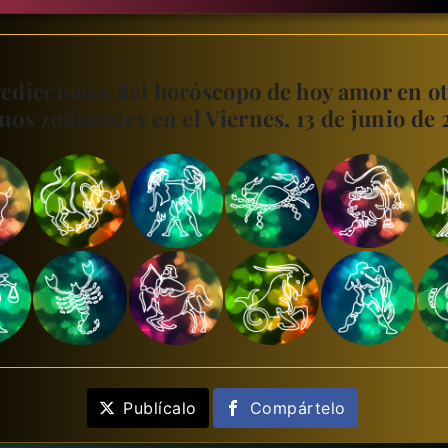
edicciones del horóscopo de hoy amor en o
nos zodiacales en el Viernes, 13 de junio de
Publícalo
Compártelo