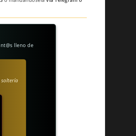
S
o mandándosela
vía Telegram o
unt@s lleno de
 soltería