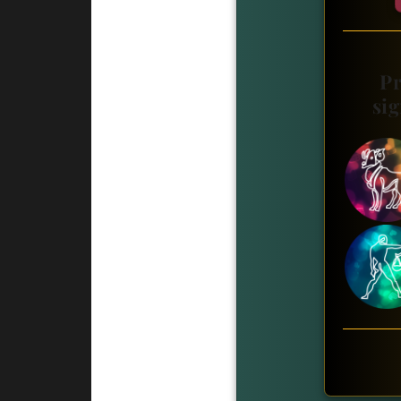
Pr
sig