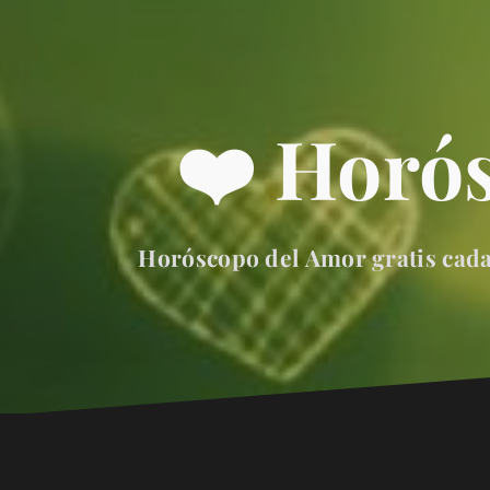
❤️ Horó
Horóscopo del Amor gratis cada 