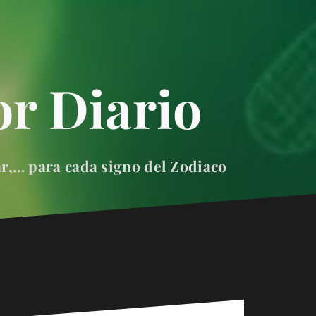
r Diario
ar,… para cada signo del Zodiaco