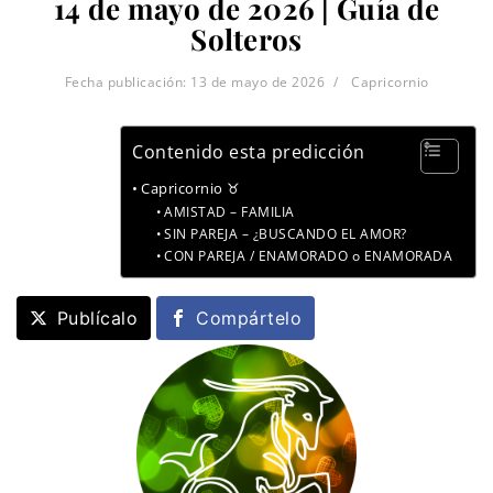
14 de mayo de 2026 | Guía de
Solteros
Fecha publicación:
13 de mayo de 2026
Capricornio
Contenido esta predicción
Capricornio ♉
AMISTAD – FAMILIA
SIN PAREJA – ¿BUSCANDO EL AMOR?
CON PAREJA / ENAMORADO o ENAMORADA
Publícalo
Compártelo