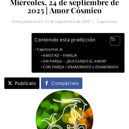
Miércoles, 24 de septiembre de
2025 | Amor Cósmico
Fecha publicación:
23 de septiembre de 2025
Capricornio
Contenido esta predicción
Capricornio ♎
AMISTAD – FAMILIA
SIN PAREJA – ¿BUSCANDO EL AMOR?
CON PAREJA / ENAMORADO o ENAMORADA
Publícalo
Compártelo