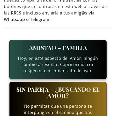
Puedes compartirla de forma sencilla con los
botones que encontrarás en esta web a través de
las
RRSS
e incluso enviarla a tus amig@s
vía
Whatsapp o Telegram
.
AMISTAD – FAMILIA
Hoy, en este aspecto del Amor, ningún
cambio a reseñar, Capricornio, con
respecto a lo comentado de ayer.
SIN PAREJA – ¿BUSCANDO EL
AMOR?
No permitas que una persona se
interponga en el camino que has