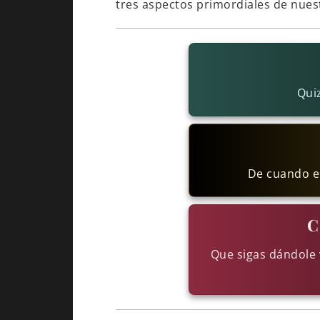
tres aspectos primordiales de nuest
Qui
De cuando en
C
Que sigas dándole 