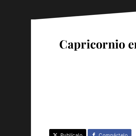
Capricornio en
Publícalo
Compártelo