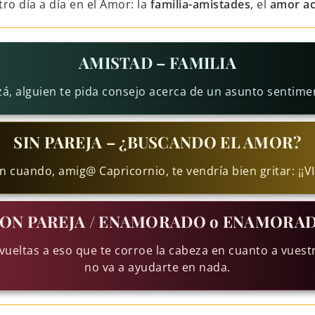
ro día a día en el Amor: la
familia-amistades
, el
amor ac
AMISTAD – FAMILIA
zá, alguien te pida consejo acerca de un asunto sentimen
SIN PAREJA – ¿BUSCANDO EL AMOR?
 cuando, amig@ Capricornio, te vendría bien gritar: ¡¡V
ON PAREJA / ENAMORADO o ENAMORA
vueltas a eso que te corroe la cabeza en cuanto a vuestr
no va a ayudarte en nada.