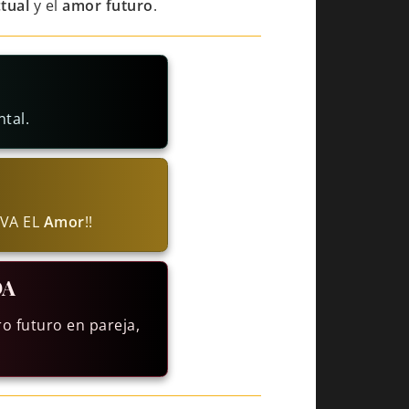
tual
y el
amor futuro
.
tal.
IVA EL
Amor
!!
DA
o futuro en pareja,