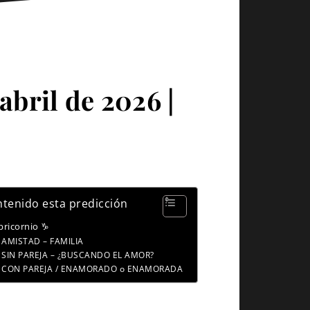
abril de 2026 |
tenido esta predicción
pricornio ♑
AMISTAD – FAMILIA
SIN PAREJA – ¿BUSCANDO EL AMOR?
CON PAREJA / ENAMORADO o ENAMORADA