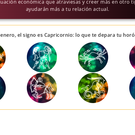
ituación económica que atraviesas y creer más en otro t
ayudarán más a tu relación actual.
 enero, el signo es Capricornio: lo que te depara tu hor