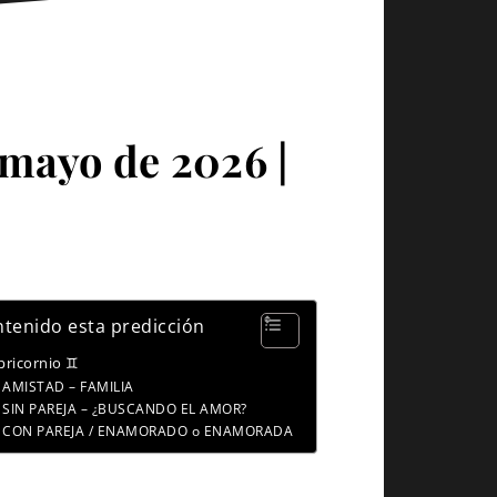
 mayo de 2026 |
tenido esta predicción
pricornio ♊
AMISTAD – FAMILIA
SIN PAREJA – ¿BUSCANDO EL AMOR?
CON PAREJA / ENAMORADO o ENAMORADA