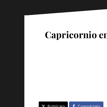
Capricornio en
Publícalo
Compártelo