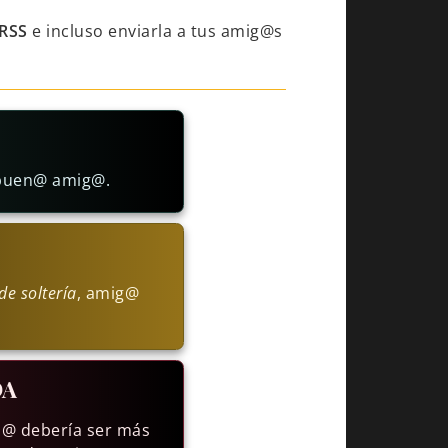
RSS
e incluso enviarla a tus amig@s
a buen@ amig@.
de soltería
, amig@
DA
ad@ debería ser más