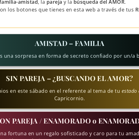
familia-amistad
, la
pareja
y la
búsqueda del AMOR
.
con los botones que tienes en esta web a través de tus
R
AMISTAD – FAMILIA
ás una sorpresa en forma de secreto confiado por un/
SIN PAREJA – ¿BUSCANDO EL AMOR?
ios en este sábado en el referente al tema de tu
estado 
Capricornio.
ON PAREJA / ENAMORADO o ENAMORA
na fortuna en un regalo sofisticado y caro para tu am