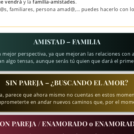
e vendrá
y la
familia-amistades
.
g@s, familiares, persona amad@,… puedes hacerlo con l
AMISTAD – FAMILIA
 mejor perspectiva, ya que mejoran las relaciones con 
n algo tensas, aunque serás tú quien que dará el prime
SIN PAREJA – ¿BUSCANDO EL AMOR?
eja, parece que ahora mismo no cuentas en estos momen
mprometerte en andar nuevos caminos que, por el mome
ON PAREJA / ENAMORADO o ENAMORA