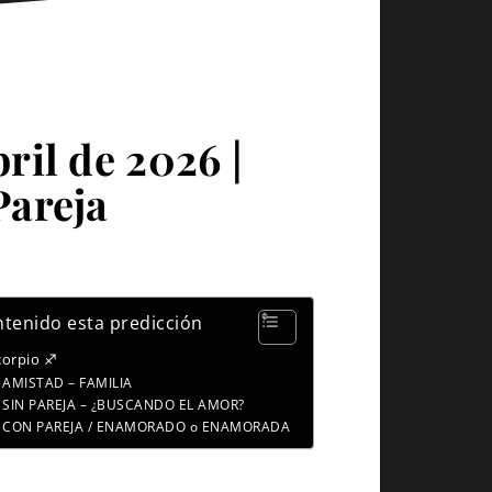
ril de 2026 |
Pareja
tenido esta predicción
corpio ♐
AMISTAD – FAMILIA
SIN PAREJA – ¿BUSCANDO EL AMOR?
CON PAREJA / ENAMORADO o ENAMORADA