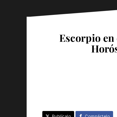
Escorpio en 
Horós
Publícalo
Compártelo