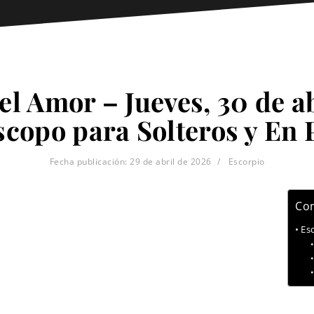
el Amor – Jueves, 30 de ab
copo para Solteros y En 
Fecha publicación:
29 de abril de 2026
Escorpio
Con
Es