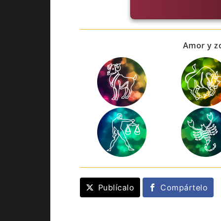
Amor y zo
Publícalo
Compártelo