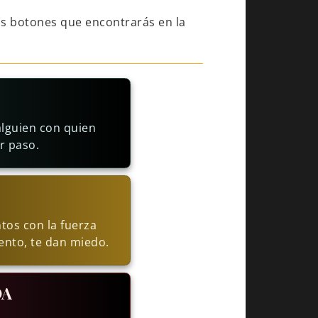
os botones que encontrarás en la
alguien con quien
r paso.
tos con la fuerza
nto, te dan miedo.
DA