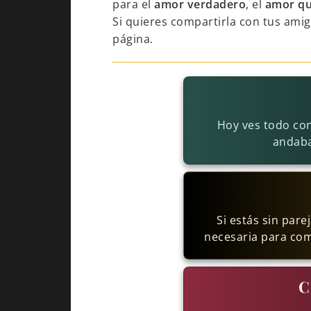
para el
amor verdadero
, el
amor qu
Si quieres compartirla con tus ami
página.
Hoy ves todo con
andaba
Si estás sin par
necesaria para co
C