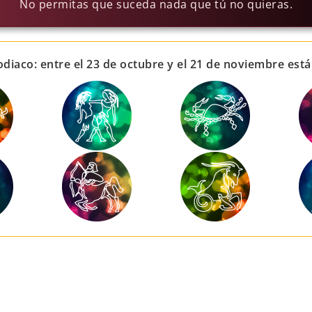
No permitas que suceda nada que tú no quieras.
diaco: entre el 23 de octubre y el 21 de noviembre está