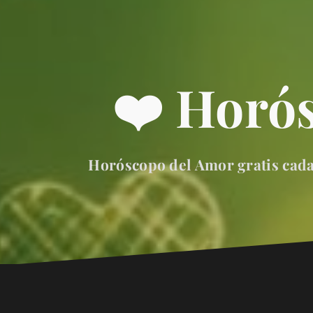
❤️ Horó
Horóscopo del Amor gratis cada 