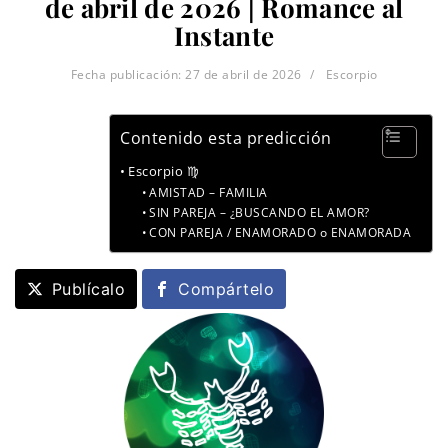
de abril de 2026 | Romance al
Instante
Fecha publicación:
27 de abril de 2026
Escorpio
Contenido esta predicción
Escorpio ♍
AMISTAD – FAMILIA
SIN PAREJA – ¿BUSCANDO EL AMOR?
CON PAREJA / ENAMORADO o ENAMORADA
Publícalo
Compártelo