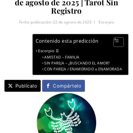
de agosto de 2025 | Tarot Sin
Registro
Fecha publicación:
22 de agosto de 2025
Escorpio
Contenido esta predicción
Escorpio ♊
AMISTAD – FAMILIA
SIN PAREJA – ¿BUSCANDO EL AMOR?
CON PAREJA / ENAMORADO o ENAMORADA
Publícalo
Compártelo