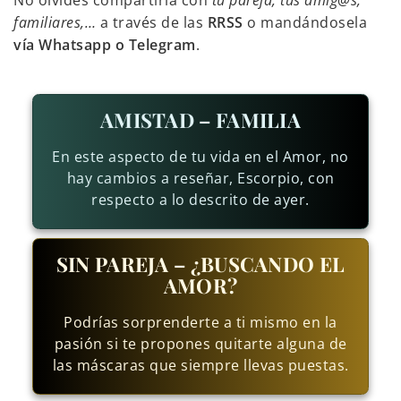
No olvides compartirla con
tu pareja, tus amig@s,
familiares,…
a través de las
RRSS
o mandándosela
vía Whatsapp o Telegram
.
AMISTAD – FAMILIA
En este aspecto de tu vida en el Amor, no
hay cambios a reseñar, Escorpio, con
respecto a lo descrito de ayer.
SIN PAREJA – ¿BUSCANDO EL
AMOR?
Podrías sorprenderte a ti mismo en la
pasión si te propones quitarte alguna de
las máscaras que siempre llevas puestas.