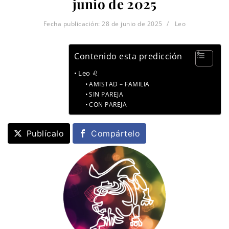
junio de 2025
Fecha publicación:
28 de junio de 2025
Leo
Contenido esta predicción
Leo ♌
AMISTAD – FAMILIA
SIN PAREJA
CON PAREJA
Publícalo
Compártelo