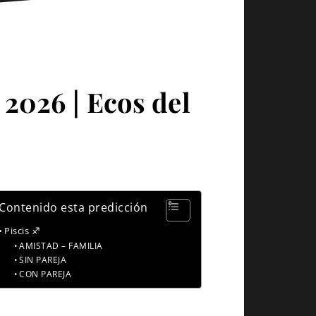
 2026 | Ecos del
Contenido esta predicción
Piscis ♐
AMISTAD – FAMILIA
SIN PAREJA
CON PAREJA