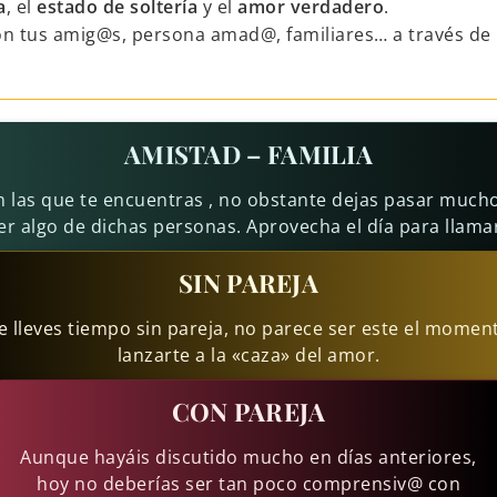
a
, el
estado de soltería
y el
amor verdadero
.
on tus amig@s, persona amad@, familiares… a través de 
AMISTAD – FAMILIA
 las que te encuentras , no obstante dejas pasar much
er algo de dichas personas. Aprovecha el día para llamar
SIN PAREJA
 lleves tiempo sin pareja, no parece ser este el momen
lanzarte a la «caza» del amor.
CON PAREJA
Aunque hayáis discutido mucho en días anteriores,
hoy no deberías ser tan poco comprensiv@ con