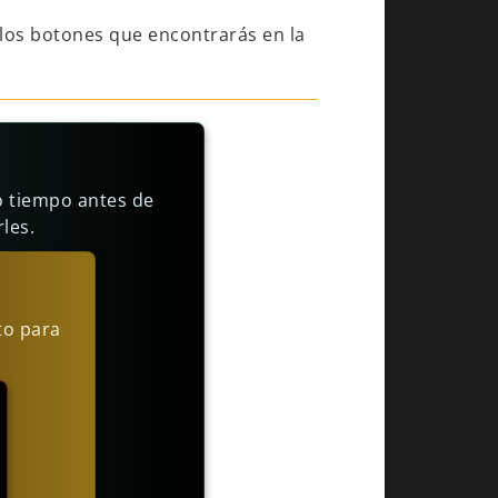
los botones que encontrarás en la
o tiempo antes de
les.
to para