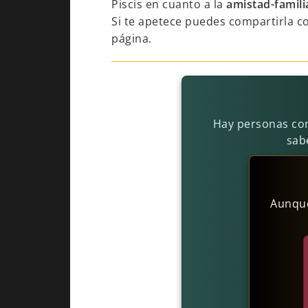
Piscis en cuanto a la
amistad-famili
Si te apetece puedes compartirla c
página.
Hay personas con
sab
Aunque