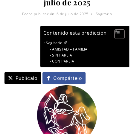
julio de 2025
Fecha publicación:
6 de julio de 2025
Sagitario
Contenido esta predicción
Sagitario ♐
AMISTAD – FAMILIA
SIN PAREJA
CON PAREJA
Publícalo
Compártelo