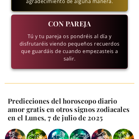
agradecimiento de alguna manera.
CON PAREJA
Tú y tu pareja os pondréis al día y
disfrutaréis viendo pequeños recuerdos
que guardáis de cuando empezasteis a
salir.
Predicciones del horoscopo diario
amor gratis en otros signos zodiacales
en el Lunes, 7 de julio de 2025