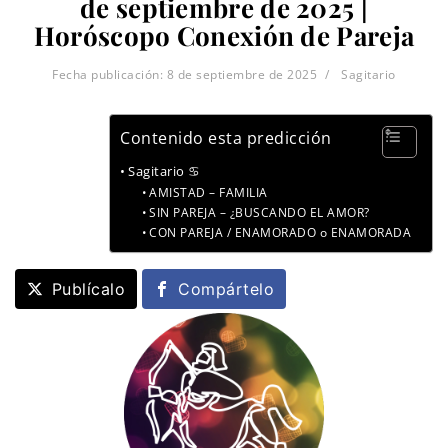
de septiembre de 2025 |
Horóscopo Conexión de Pareja
Fecha publicación:
8 de septiembre de 2025
Sagitario
Contenido esta predicción
Sagitario ♋
AMISTAD – FAMILIA
SIN PAREJA – ¿BUSCANDO EL AMOR?
CON PAREJA / ENAMORADO o ENAMORADA
Publícalo
Compártelo