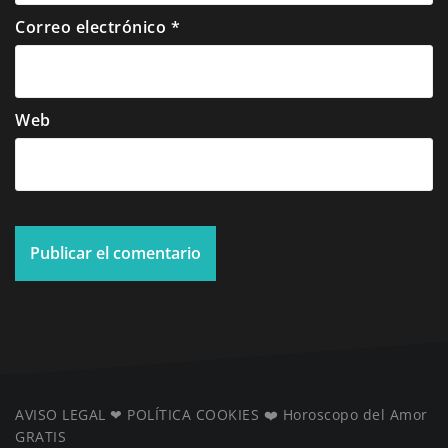
Correo electrónico
*
Web
AVISO LEGAL
❤ ️
POLÍTICA COOKIES
❤️
Horoscopo del Amor
GRATIS