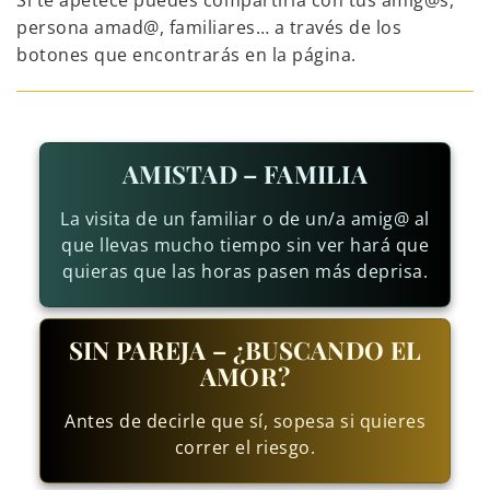
Si te apetece puedes compartirla con tus amig@s,
persona amad@, familiares… a través de los
botones que encontrarás en la página.
AMISTAD – FAMILIA
La visita de un familiar o de un/a amig@ al
que llevas mucho tiempo sin ver hará que
quieras que las horas pasen más deprisa.
SIN PAREJA – ¿BUSCANDO EL
AMOR?
Antes de decirle que sí, sopesa si quieres
correr el riesgo.