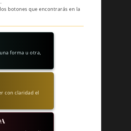
e
.
los botones que encontrarás en la
una forma u otra,
r con claridad el
DA