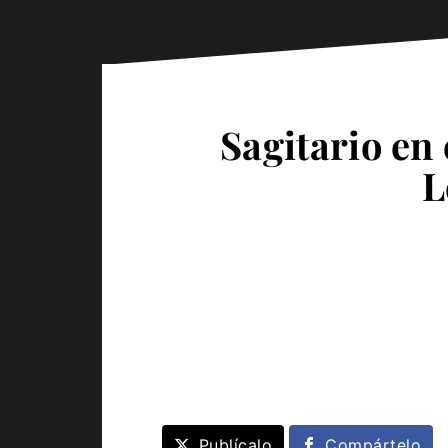
Sagitario en 
L
Publícalo
Compártelo