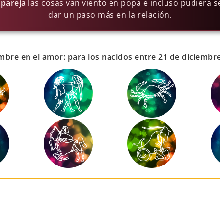
 pareja
las cosas van viento en popa e incluso pudiera s
dar un paso más en la relación.
mbre en el amor: para los nacidos entre 21 de diciembre 