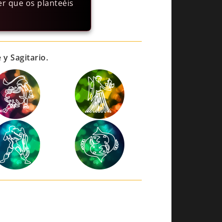
er que os planteéis
y Sagitario.