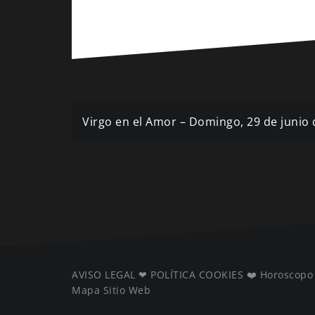
Navegación
Virgo en el Amor – Domingo, 29 de junio
de
entradas
AVISO LEGAL
❤ ️
POLÍTICA COOKIES
❤️
Horoscopo
Mapa Sitio Web
️