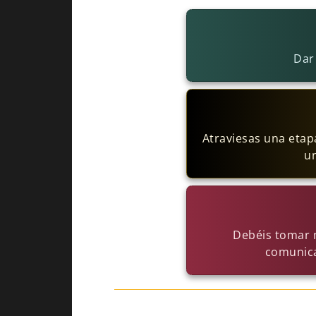
Dar
Atraviesas una etap
un
Debéis tomar m
comunica