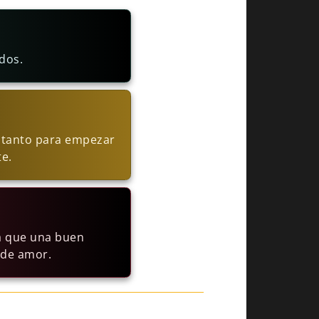
dos.
, tanto para empezar
te.
ya que una buen
 de amor.