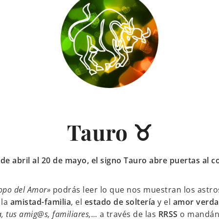
Tauro ♉
 de abril al 20 de mayo, el signo Tauro abre puertas al c
opo del Amor»
podrás leer lo que nos muestran los astro
 la
amistad-familia
, el
estado de soltería
y el
amor verda
a, tus amig@s, familiares,…
a través de las
RRSS
o mandán