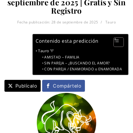
septiembre de 2025 | Gratis y Sin
Registro
Fecha publicación:
28 de septiembre de 2025
Tauro
Contenido esta predicción
Tauro ♈
AMISTAD – FAMILIA
SIN PAREJA – ¿BUSCANDO EL AMOR?
CON PAREJA / ENAMORADO o ENAMORADA
Publícalo
Compártelo