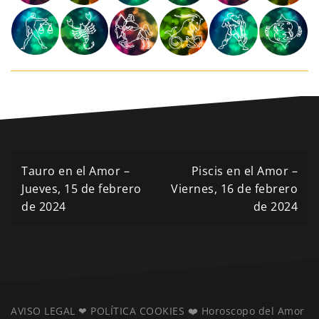
Navegación
Tauro en el Amor –
Piscis en el Amor –
de
Jueves, 15 de febrero
Viernes, 16 de febrero
de 2024
de 2024
entradas
AVISO LEGAL
❤ ️
POLÍTICA COOKIES
❤️
Horoscopo del Amor