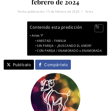
febrero de 2024
Fecha publicación:
15 de febrero de 2024
Aries
Contenido esta predicción
Aries ♈
AMISTAD – FAMILIA
SIN PAREJA – ¿BUSCANDO EL AMOR?
CON PAREJA / ENAMORADO o ENAMORADA
Publícalo
Compártelo