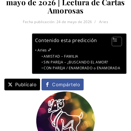
mayo de 2026 | Lectura de Cartas
Amorosas
Fecha publicación:
24 de mayo de 2026
Aries
Contenido esta predicción
Aries ♐
AMISTAD – FAMILIA
SIN PAREJA – ¿BUSCANDO EL AMOR?
CON PAREJA / ENAMORADO o ENAMORADA
Publícalo
Compártelo