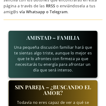
sencilla con los botones que encontrarás en esta
página a través de las
RRSS
o enviándosela a tus
amig@s
vía Whatsapp o Telegram
.
AMISTAD – FAMILIA
Una pequeña discusión familiar hará que
te sientas algo triste, aunque lo mejor es
que te lo afrontes con firmeza ya que
necesitarás tu energía para afrontar un
día que será intenso.
SIN PAREJA – ¿BUSCANDO EL
AMOR?
Todavía no eres capaz de ver a qué se