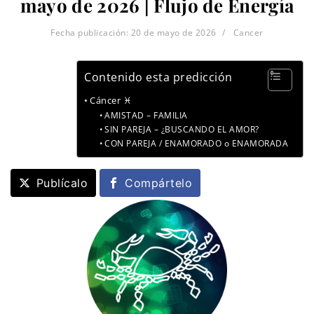
mayo de 2026 | Flujo de Energía
Fecha publicación:
20 de mayo de 2026
Cancer
Contenido esta predicción
Cáncer ♓
AMISTAD – FAMILIA
SIN PAREJA – ¿BUSCANDO EL AMOR?
CON PAREJA / ENAMORADO o ENAMORADA
Publícalo
Compártelo