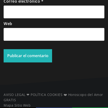
Correo electrónico
*
Web
AVISO LEGAL
❤ ️
POLÍTICA COOKIES
❤️
Horoscopo del Amor
GRATIS
Mapa Sitio Web
️