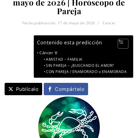
mayo de 2026 | Horóscopo de
Pareja
Fecha publicación:
17 de mayo de 2026
Cancer
Contenido esta predicción
Cáncer ♉
AMISTAD – FAMILIA
SIN PAREJA – ¿BUSCANDO EL AMOR?
CON PAREJA / ENAMORADO o ENAMORADA
Publícalo
Compártelo