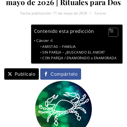
mayo de 2026 | Rituales para Dos
Fecha publicación:
11 de mayo de 2026
Cancer
Contenido esta predicción
Cáncer ♌
AMISTAD – FAMILIA
SIN PAREJA – ¿BUSCANDO EL AMOR?
CON PAREJA / ENAMORADO o ENAMORADA
Publícalo
Compártelo