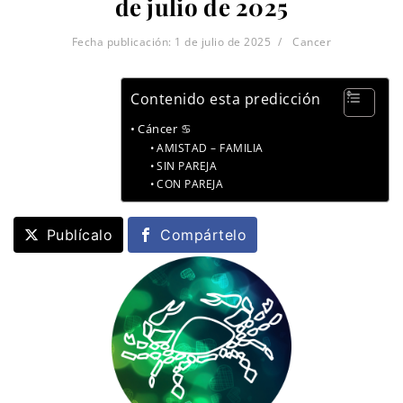
de julio de 2025
Fecha publicación:
1 de julio de 2025
Cancer
Contenido esta predicción
Cáncer ♋
AMISTAD – FAMILIA
SIN PAREJA
CON PAREJA
Publícalo
Compártelo