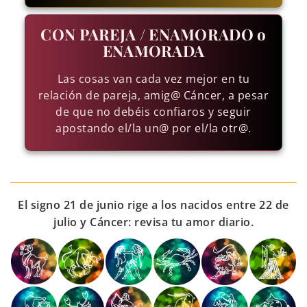
CON PAREJA / ENAMORADO o
ENAMORADA
Las cosas van cada vez mejor en tu
relación de pareja, amig@ Cáncer, a pesar
de que no debéis confiaros y seguir
apostando el/la un@ por el/la otr@.
El signo 21 de junio rige a los nacidos entre 22 de
julio y Cáncer: revisa tu amor diario.