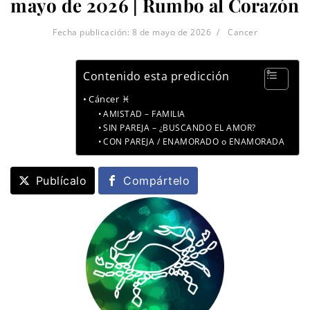
mayo de 2026 | Rumbo al Corazón
Fecha publicación:
8 de mayo de 2026
Cancer
Contenido esta predicción
Cáncer ♓
AMISTAD – FAMILIA
SIN PAREJA – ¿BUSCANDO EL AMOR?
CON PAREJA / ENAMORADO o ENAMORADA
Publícalo
Compártelo