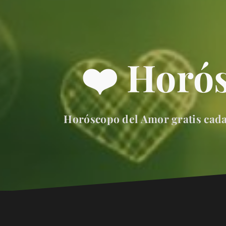
❤️ Horó
Horóscopo del Amor gratis cada 