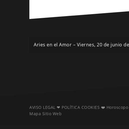
Navegación
Aries en el Amor – Viernes, 20 de junio d
de
entradas
AVISO LEGAL
❤ ️
POLÍTICA COOKIES
❤️
Horoscopo
Mapa Sitio Web
️