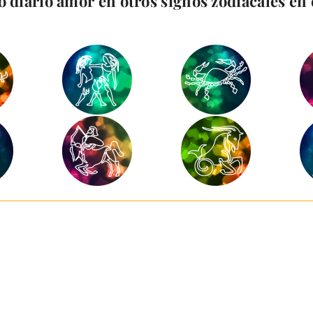
 diario amor en otros signos zodiacales en e