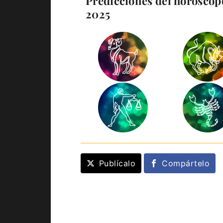
Predicciones del horóscopo
2025
Publícalo
Compártelo