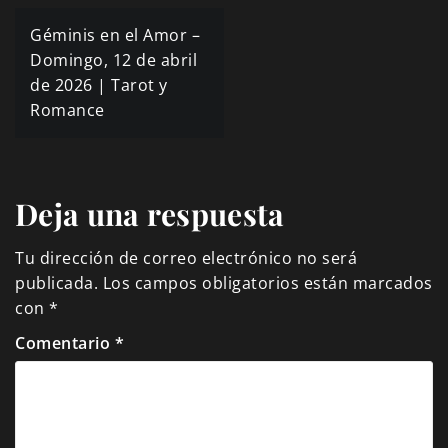
Navegación
Géminis en el Amor –
de
Domingo, 12 de abril
de 2026 | Tarot y
entradas
Romance
Deja una respuesta
Tu dirección de correo electrónico no será
publicada.
Los campos obligatorios están marcados
con
*
Comentario
*