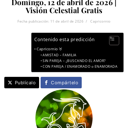
Domingo, 12 de abril de 2026 |
Visión Celestial Gratis
Fecha publicación:
11 de abril de 2026
Capricornio
Contenido esta predicción
Capricornio ♉
AMISTAD – FAMILIA
SIN PAREJA – ¿BUSCANDO EL AMOR?
CON PAREJA / ENAMORADO o ENAMORADA
Publícalo
Compártelo