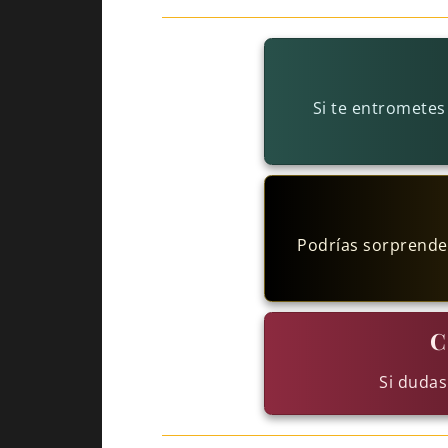
Si te entrometes
Podrías sorprender
C
Si dudas