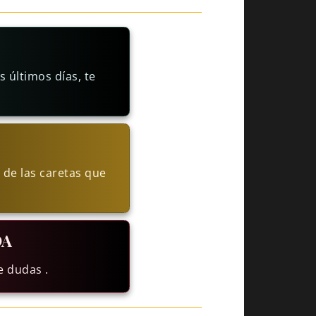
 últimos días, te
 de las caretas que
DA
e dudas .