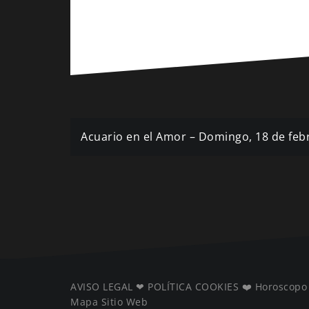
Navegación
Acuario en el Amor – Domingo, 18 de feb
de
entradas
AVISO LEGAL
❤ ️
POLÍTICA COOKIES
❤️
Horoscopo
Mapa Sitio Web
️