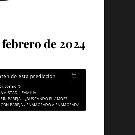
 febrero de 2024
tenido esta predicción
pricornio ♑
AMISTAD – FAMILIA
SIN PAREJA – ¿BUSCANDO EL AMOR?
CON PAREJA / ENAMORADO o ENAMORADA