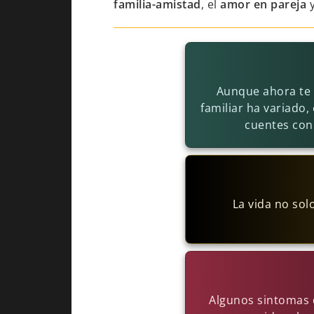
familia-amistad
, el
amor en pareja
y
Aunque ahora te 
familiar ha variado
cuentes con 
La vida no so
Algunos sintomas d