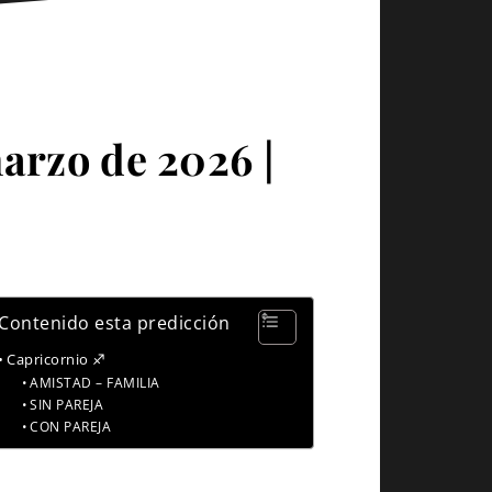
arzo de 2026 |
Contenido esta predicción
Capricornio ♐
AMISTAD – FAMILIA
SIN PAREJA
CON PAREJA