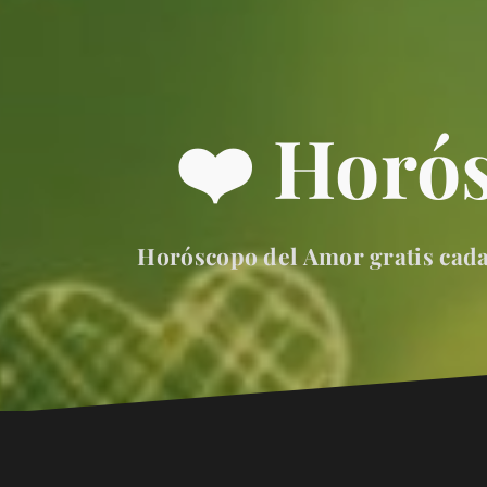
❤️ Horó
Horóscopo del Amor gratis cada 