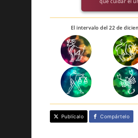
que cuidar el u
El intervalo del 22 de dic
Publícalo
Compártelo