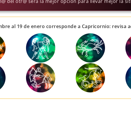
n@ del otr@ será la mejor opción para llevar mejor la si
iembre al 19 de enero corresponde a Capricornio: revisa