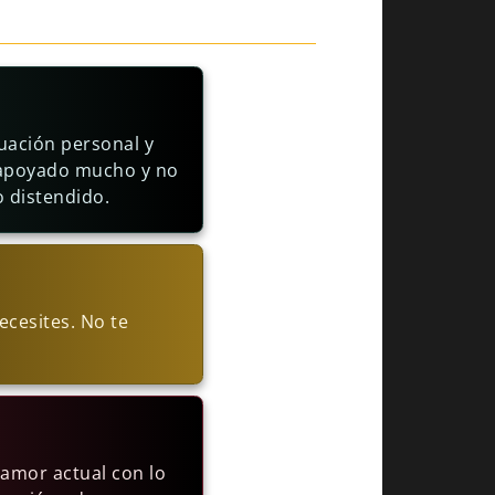
uación personal y
a apoyado mucho y no
o distendido.
cesites. No te
 amor actual con lo