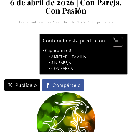
6 de abril de 2026 | Con Pareja,
Con Pasión
Fecha publicación:
5 de abril de 2026
Capricornio
Contenido esta predicción
Capricornio ♉
AMISTAD – FAMILIA
SIN PAREJA
CON PAREJA
Publícalo
Compártelo