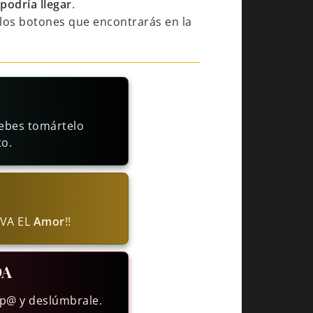
podría llegar
.
los botones que encontrarás en la
debes tomártelo
o.
IVA EL
Amor
!!
DA
ap@ y deslúmbrale.