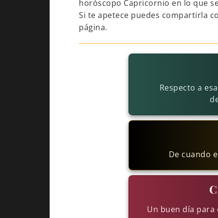
horóscopo Capricornio en lo que se 
Si te apetece puedes compartirla c
página.
Respecto a esa
d
De cuando en
C
Un buen día para 