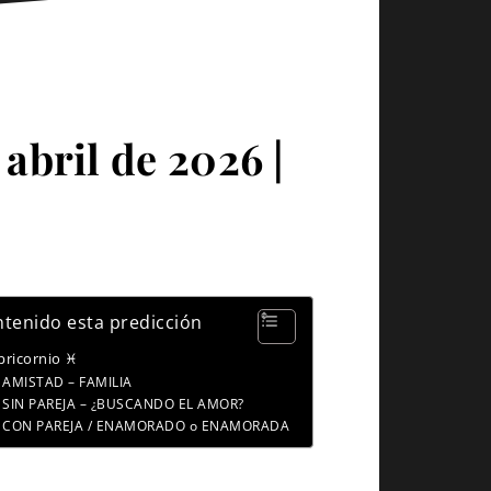
abril de 2026 |
tenido esta predicción
pricornio ♓
AMISTAD – FAMILIA
SIN PAREJA – ¿BUSCANDO EL AMOR?
CON PAREJA / ENAMORADO o ENAMORADA