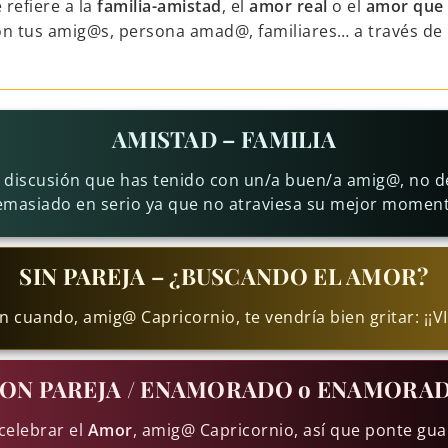
refiere a la
familia-amistad
, el
amor real
o el
amor que 
on tus amig@s, persona amad@, familiares… a través de 
AMISTAD – FAMILIA
 discusión que has tenido con un/a buen/a amig@, no 
emasiado en serio ya que no atraviesa su mejor moment
SIN PAREJA – ¿BUSCANDO EL AMOR?
 cuando, amig@ Capricornio, te vendría bien gritar: ¡¡V
ON PAREJA / ENAMORADO o ENAMORA
celebrar el
Amor
, amig@ Capricornio, así que ponte gu