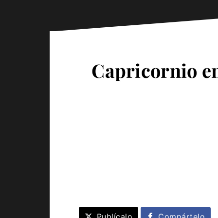
Capricornio en
Publícalo
Compártelo