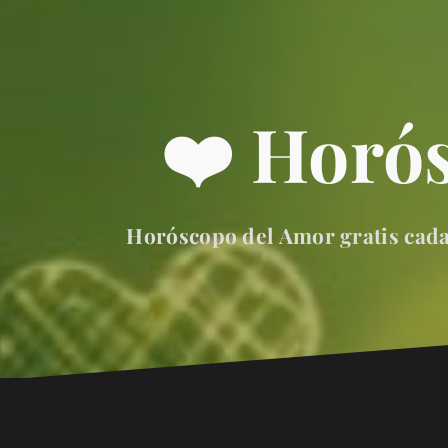
❤️ Horó
Horóscopo del Amor gratis cada 