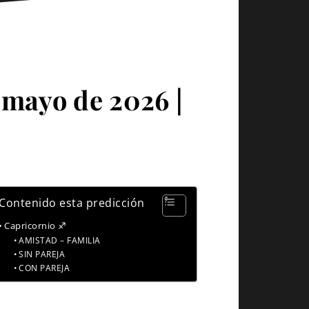
 mayo de 2026 |
Contenido esta predicción
Capricornio ♐
AMISTAD – FAMILIA
SIN PAREJA
CON PAREJA