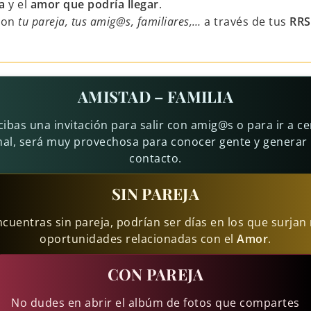
a
y el
amor que podría llegar
.
con
tu pareja, tus amig@s, familiares,…
a través de tus
RRS
AMISTAD – FAMILIA
ibas una invitación para salir con amig@s o para ir a 
mal, será muy provechosa para conocer gente y generar
contacto.
SIN PAREJA
encuentras sin pareja, podrían ser días en los que surjan
oportunidades relacionadas con el
Amor
.
CON PAREJA
No dudes en abrir el albúm de fotos que compartes