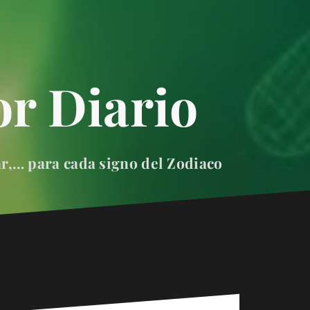
r Diario
ar,… para cada signo del Zodiaco