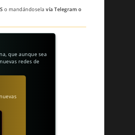
S
o mandándosela
vía Telegram o
cena, que aunque sea
 nuevas redes de
 nuevas