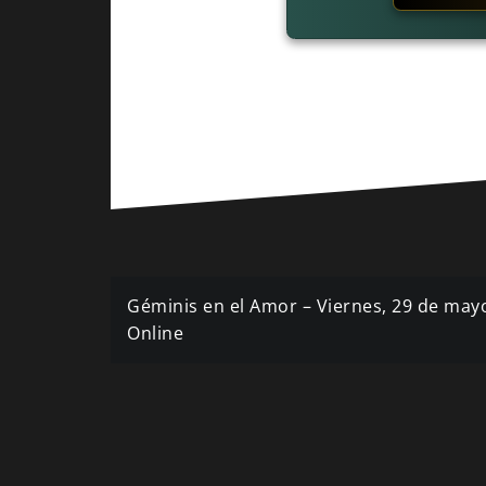
Navegación
Géminis en el Amor – Viernes, 29 de ma
de
Online
entradas