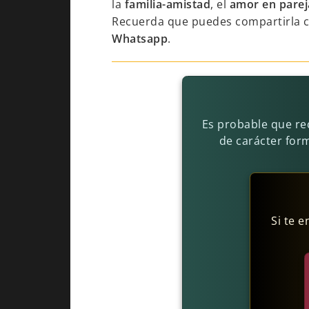
la
familia-amistad
, el
amor en parej
Recuerda que puedes compartirla 
Whatsapp
.
Es probable que rec
de carácter for
Si te 