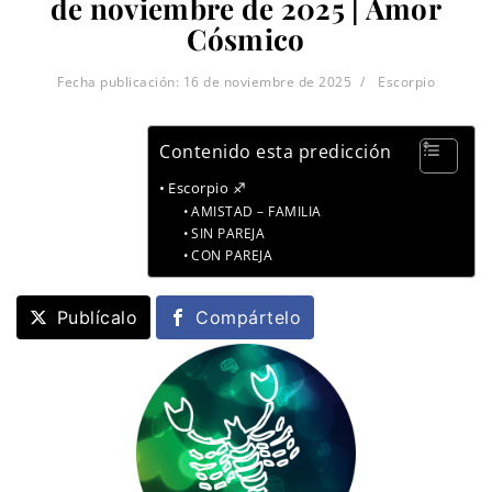
de noviembre de 2025 | Amor
Cósmico
Fecha publicación:
16 de noviembre de 2025
Escorpio
Contenido esta predicción
Escorpio ♐
AMISTAD – FAMILIA
SIN PAREJA
CON PAREJA
Publícalo
Compártelo