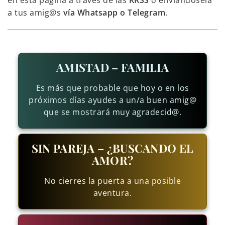
en esta página a través de las
RRSS
o enviándosela
a tus amig@s
vía Whatsapp o Telegram
.
AMISTAD – FAMILIA
Es más que probable que hoy o en los
próximos días ayudes a un/a buen amig@
que se mostrará muy agradecid@.
SIN PAREJA – ¿BUSCANDO EL
AMOR?
No cierres la puerta a una posible
aventura.