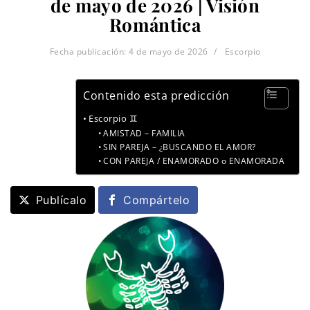
de mayo de 2026 | Visión
Romántica
Fecha publicación:
4 de mayo de 2026
Escorpio
Contenido esta predicción
Escorpio ♊
AMISTAD – FAMILIA
SIN PAREJA – ¿BUSCANDO EL AMOR?
CON PAREJA / ENAMORADO o ENAMORADA
Publícalo
Compártelo