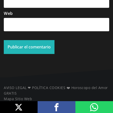
Web
AVISO LEGAL
❤ ️
POLÍTICA COOKIES
❤️
Horoscopo del Amor
GRATIS
Mapa Sitio Web
️