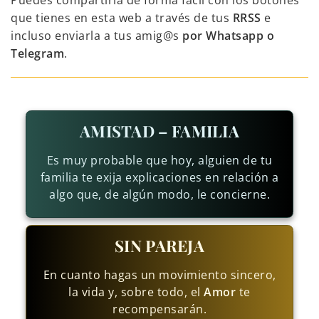
Puedes compartirla de forma fácil con los botones
que tienes en esta web a través de tus
RRSS
e
incluso enviarla a tus amig@s
por Whatsapp o
Telegram
.
AMISTAD – FAMILIA
Es muy probable que hoy, alguien de tu
familia te exija explicaciones en relación a
algo que, de algún modo, le concierne.
SIN PAREJA
En cuanto hagas un movimiento sincero,
la vida y, sobre todo, el
Amor
te
recompensarán.