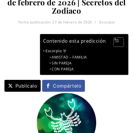
de febrero de 2026 | Secretos del
Zodiaco
Fecha publicación:
27 de febrero de 2026
Escorpio
Contenido esta predicción
Escorpio ♉
AMISTAD – FAMILIA
SIN PAREJA
CON PAREJA
Publícalo
Compártelo