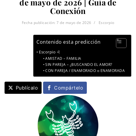
de mayo de 2026 | Guía de
Conexión
Fecha publicación:
7 de mayo de 2026
Escorpio
Contenido esta predicción
Escorpio ♌
AMISTAD – FAMILIA
SIN PAREJA – ¿BUSCANDO EL AMOR?
CON PAREJA / ENAMORADO o ENAMORADA
Publícalo
Compártelo