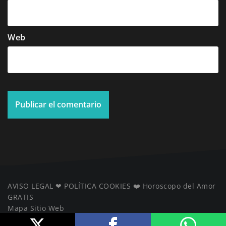
Web
AVISO LEGAL
❤ ️
POLÍTICA COOKIES
❤️
Horoscopo del Amor
GRATIS
Mapa Sitio Web
️