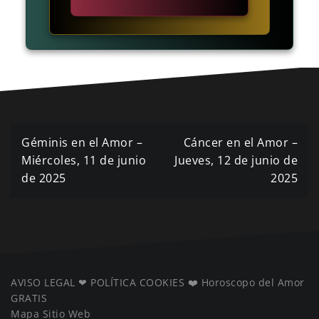
Navegación
Géminis en el Amor –
Cáncer en el Amor –
de
Miércoles, 11 de junio
Jueves, 12 de junio de
de 2025
2025
entradas
AVISO LEGAL
❤ ️
POLÍTICA COOKIES
❤️
Horoscopo del Amor
GRATIS
Mapa Sitio Web
️