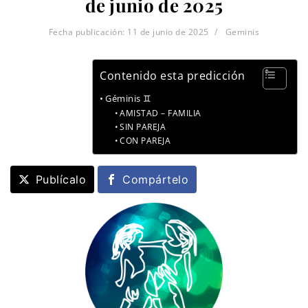
de junio de 2025
Fecha publicación:
11 de junio de 2025
Geminis
Contenido esta predicción
Géminis ♊
AMISTAD – FAMILIA
SIN PAREJA
CON PAREJA
Publícalo
Compártelo