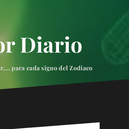
r Diario
ar,… para cada signo del Zodiaco