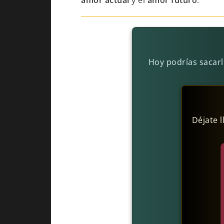
amor actual
y el
amor futuro
.
Hoy podrías sacarl
Déjate l