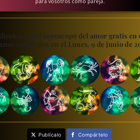
para vosotros como pareja.
dicciones del horoscopo del amor gratis en 
gnos zodiacales en el Lunes, 9 de junio de 2
Publícalo
Compártelo