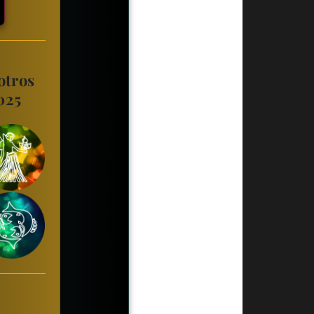
otros
025