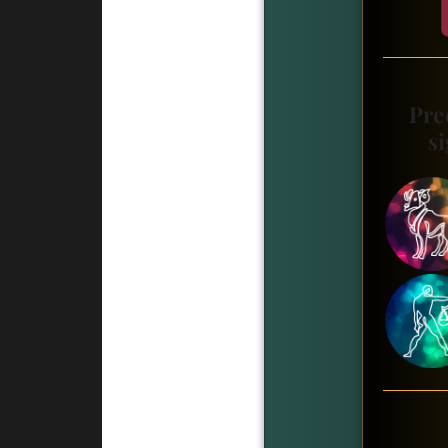
Pre
si