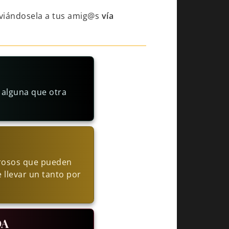
viándosela a tus amig@s
vía
 alguna que otra
orosos que pueden
 llevar un tanto por
DA