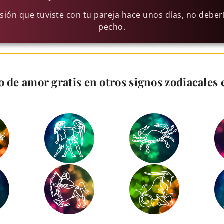
ión que tuviste con tu pareja hace unos días, no deber
pecho.
 de amor gratis en otros signos zodiacales e