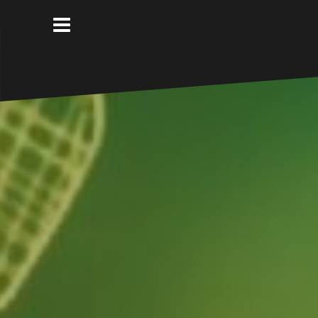
Ir
al
contenido