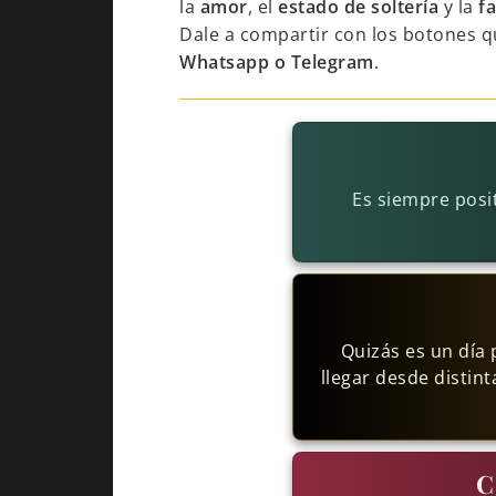
la
amor
, el
estado de soltería
y la
f
Dale a compartir con los botones q
Whatsapp o Telegram
.
Es siempre posi
Quizás es un día
llegar desde distin
C