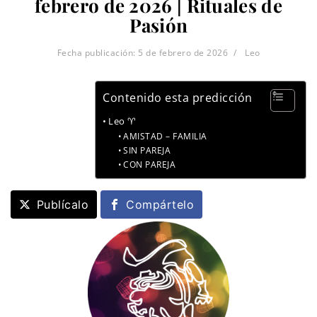
febrero de 2026 | Rituales de
Pasión
Fecha publicación:
5 de febrero de 2026
Leo
Contenido esta predicción
Leo ♈
AMISTAD – FAMILIA
SIN PAREJA
CON PAREJA
Publícalo
Compártelo