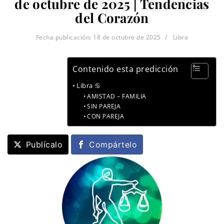
de octubre de 2025 | Tendencias
del Corazón
Fecha publicación:
18 de octubre de 2025
Libra
Contenido esta predicción
Libra ♋
AMISTAD – FAMILIA
SIN PAREJA
CON PAREJA
Publícalo
Compártelo