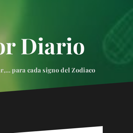
r Diario
ar,… para cada signo del Zodiaco