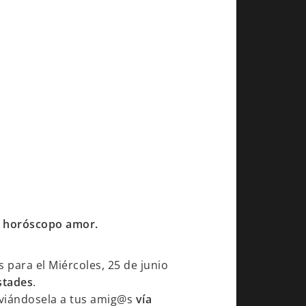
tu horóscopo amor.
 para el Miércoles, 25 de junio
stades
.
viándosela a tus amig@s
vía