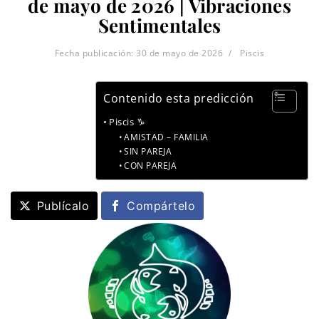
de mayo de 2026 | Vibraciones
Sentimentales
Fecha publicación:
30 de mayo de 2026
Piscis
Contenido esta predicción
Piscis ♑
AMISTAD – FAMILIA
SIN PAREJA
CON PAREJA
Publícalo
Compártelo