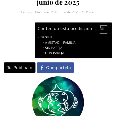
junio de 2025
Fecha publicación:
2 de junio de 2025
Piscis
Contenido esta predicción
Piscis ♓
AMISTAD – FAMILIA
SIN PAREJA
CON PAREJA
Publícalo
Compártelo