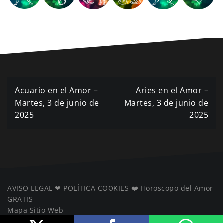
Navegación
Acuario en el Amor –
Aries en el Amor –
de
Martes, 3 de junio de
Martes, 3 de junio de
2025
2025
entradas
AVISO LEGAL
❤ ️
POLÍTICA COOKIES
❤️
Horoscopo del Amor
GRATIS
Mapa Sitio Web
️