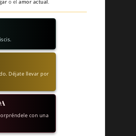
gar
o el
amor actual
.
scis.
o. Déjate llevar por
DA
Sorpréndele con una