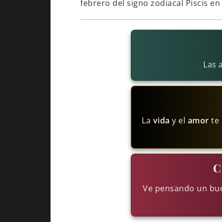
febrero del signo zodiacal Piscis en 
Las 
La
vida
y el
amor
te 
C
Ve pensando un bue