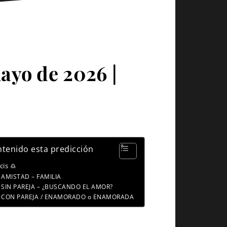
ayo de 2026 |
tenido esta predicción
scis ♎
AMISTAD – FAMILIA
SIN PAREJA – ¿BUSCANDO EL AMOR?
CON PAREJA / ENAMORADO o ENAMORADA