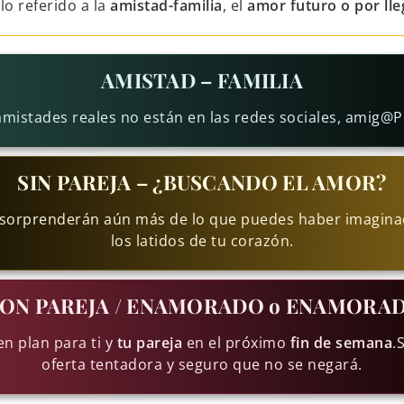
lo referido a la
amistad-familia
, el
amor futuro o por lle
AMISTAD – FAMILIA
amistades reales no están en las redes sociales, amig@Pi
SIN PAREJA – ¿BUSCANDO EL AMOR?
sorprenderán aún más de lo que puedes haber imaginad
los latidos de tu corazón.
ON PAREJA / ENAMORADO o ENAMORA
n plan para ti y
tu pareja
en el próximo
fin de semana
.
oferta tentadora y seguro que no se negará.