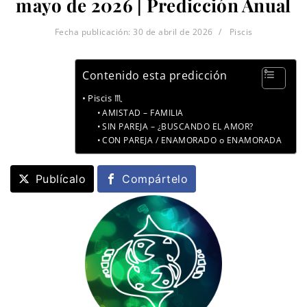
mayo de 2026 | Predicción Anual
Fecha publicación:
30 de abril de 2026
Piscis
Contenido esta predicción
Piscis ♏
AMISTAD – FAMILIA
SIN PAREJA – ¿BUSCANDO EL AMOR?
CON PAREJA / ENAMORADO o ENAMORADA
Publícalo
Compártelo